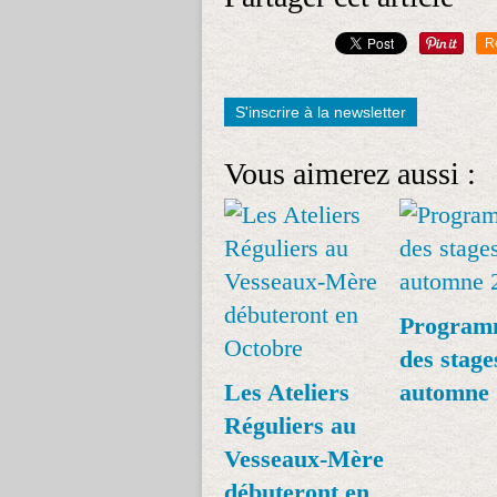
R
S'inscrire à la newsletter
Vous aimerez aussi :
Program
des stage
Les Ateliers
automne 
Réguliers au
Vesseaux-Mère
débuteront en