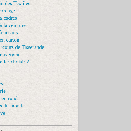
in des Textiles
cordage
à cadres
à la ceinture
à pesons
en carton
rcours de Tisserande
 envergeur
tier choisir ?
es
rie
 en rond
es du monde
ova