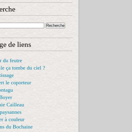
erche
ge de liens
er du feutre
ile ça tombe du ciel ?
tissage
rt le coporteur
ntagu
 Boyer
ie Cailleau
 paysannes
er à couleur
ons du Bochaine