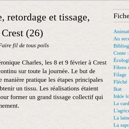
, retordage et tissage,
Fich
 Crest (26)
Animat
Au seco
Faire fil de tous poils
Bibliog
Conte : 
Écologi
nique Charles, les 8 et 9 février à Crest
Fibres 
 continu sur toute la journée. Le but de
Filage
 de manière pratique les étapes principales
Fléché
btenir un tissu. Les réalisations étaient
Ikat
ur former un grand tissage collectif qui
Inkle 
La card
ènement.
L'agric
La lain
La sap