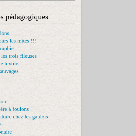
es pédagogiques
ions
urs les mites !!!
raphie
les trois fileuses
e textile
sauvages
loom
ère à foulons
ulture chez les gaulois
e
onaire