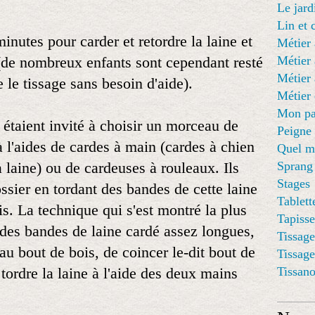
Le jard
Lin et 
inutes pour carder et retordre la laine et
Métier 
(de nombreux enfants sont cependant resté
Métier 
Métier 
 le tissage sans besoin d'aide).
Métier 
Mon pa
étaient invité à choisir un morceau de
Peigne
 à l'aides de cardes à main (cardes à chien
Quel mé
à laine) ou de cardeuses à rouleaux. Ils
Sprang
Stages
rossier en tordant des bandes de cette laine
Tablett
is. La technique qui s'est montré la plus
Tapisse
 des bandes de laine cardé assez longues,
Tissage
au bout de bois, de coincer le-dit bout de
Tissag
 tordre la laine à l'aide des deux mains
Tissan