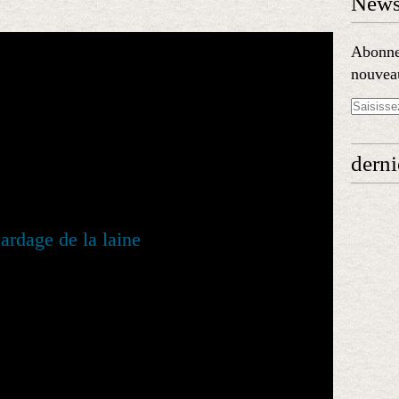
Newsl
Abonnez
nouveau
derni