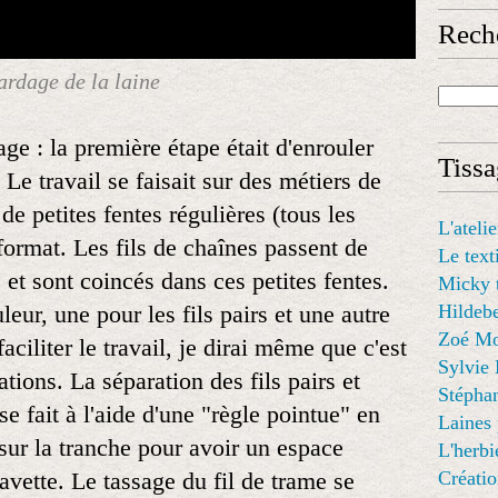
Rech
ardage de la laine
age : la première étape était d'enrouler
Tissa
. Le travail se faisait sur des métiers de
de petites fentes régulières (tous les
L'ateli
ormat. Les fils de chaînes passent de
Le text
 et sont coincés dans ces petites fentes.
Micky 
leur, une pour les fils pairs et une autre
Hildebe
Zoé Mo
aciliter le travail, je dirai même que c'est
Sylvie
ations. La séparation des fils pairs et
Stéphan
se fait à l'aide d'une "règle pointue" en
Laines
 sur la tranche pour avoir un espace
L'herbi
avette. Le tassage du fil de trame se
Créati