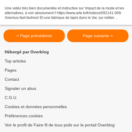
Une vidéo très bien documentée et instructive sur 'impact de la mode et les
alternatives, à voir absolument !! https://www.arte.tv/fr/videos/092141-009-
A/xenius-fast-fashion/ Et une fabrique de tapis dans le Var, sur métier
jacquard, à partir de 23'30 Emission...
< Page précédente
Page suivante >
Hébergé par Overblog
Top articles
Pages
Contact
Signaler un abus
C.G.U.
Cookies et données personnelles
Préférences cookies
Voir le profil de Faire fil de tous poils sur le portail Overblog