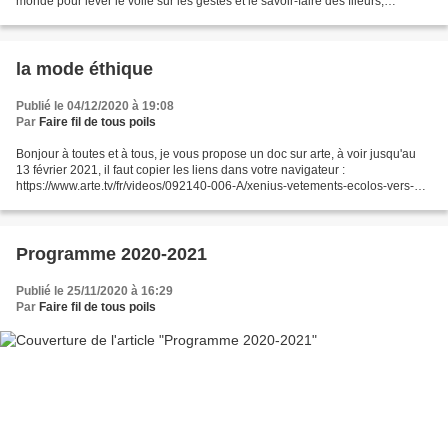
monde pour lever le voile sur les gestes et le savoir-faire des fileurs,
brodeurs, tisserands et teinturiers...
la mode éthique
Publié le 04/12/2020 à 19:08
Par
Faire fil de tous poils
Bonjour à toutes et à tous, je vous propose un doc sur arte, à voir jusqu'au
13 février 2021, il faut copier les liens dans votre navigateur :
https://www.arte.tv/fr/videos/092140-006-A/xenius-vetements-ecolos-vers-
une-mode-durable-et-respectueuse/ Et...
Programme 2020-2021
Publié le 25/11/2020 à 16:29
Par
Faire fil de tous poils