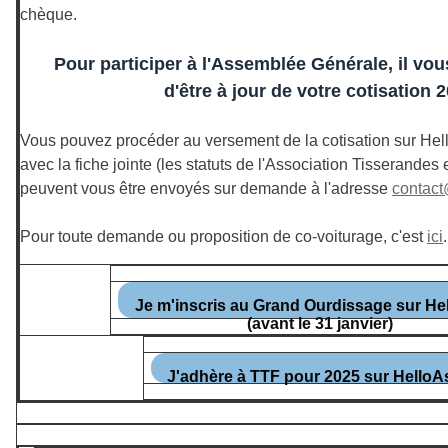
chèque.
Pour participer à l'Assemblée Générale, il v
d'être à jour de votre cotisation 
Vous pouvez procéder au versement de la cotisation sur Hell
avec la fiche jointe (l
es statuts de l'Association Tisserandes
peuvent vous être envoyés sur demande à l'adresse
contact
Pour toute demande ou proposition de co-voiturage, c'est
ici
.
Je m'inscris au Grand Ourdissage sur He
(avant le 31 janvier)
J'adhère à TTF pour 2025 sur HelloA